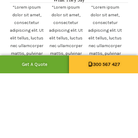
What They Say
“Lorem ipsum
“Lorem ipsum
“Lorem ipsum
dolor sit amet,
dolor sit amet,
dolor sit amet,
consectetur
consectetur
consectetur
adipiscing elit. Ut
adipiscing elit. Ut
adipiscing elit. Ut
elit tellus, luctus
elit tellus, luctus
elit tellus, luctus
nec ullamcorper
nec ullamcorper
nec ullamcorper
mattis, pulvinar
mattis, pulvinar
mattis, pulvinar
dapibus leo”
dapibus leo”
dapibus leo”
Get A Quote
1300 567 427
Aurora Ryan
Homeowner
Rails Edwards
Homeowner
UI Designer
Homeowner
Subscribe
Name