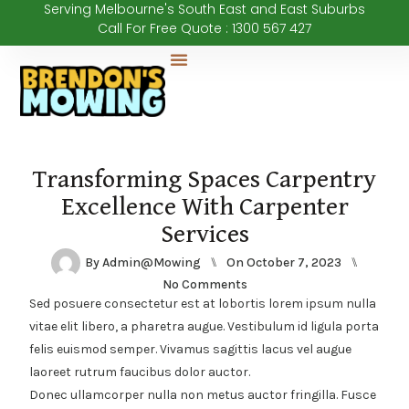
Serving Melbourne's South East and East Suburbs
Call For Free Quote : 1300 567 427
Our Services
Transforming Spaces Carpentry
Excellence With Carpenter
Services
By
Admin@mowing
⑊
On
October 7, 2023
⑊
No Comments
Sed posuere consectetur est at lobortis lorem ipsum nulla
vitae elit libero, a pharetra augue. Vestibulum id ligula porta
felis euismod semper. Vivamus sagittis lacus vel augue
laoreet rutrum faucibus dolor auctor.
Donec ullamcorper nulla non metus auctor fringilla. Fusce