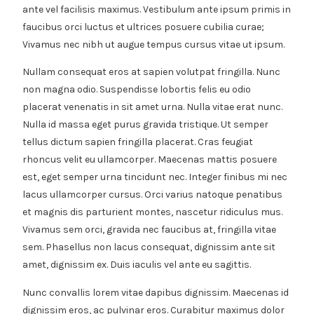
ante vel facilisis maximus. Vestibulum ante ipsum primis in
faucibus orci luctus et ultrices posuere cubilia curae;
Vivamus nec nibh ut augue tempus cursus vitae ut ipsum.
Nullam consequat eros at sapien volutpat fringilla. Nunc
non magna odio. Suspendisse lobortis felis eu odio
placerat venenatis in sit amet urna. Nulla vitae erat nunc.
Nulla id massa eget purus gravida tristique. Ut semper
tellus dictum sapien fringilla placerat. Cras feugiat
rhoncus velit eu ullamcorper. Maecenas mattis posuere
est, eget semper urna tincidunt nec. Integer finibus mi nec
lacus ullamcorper cursus. Orci varius natoque penatibus
et magnis dis parturient montes, nascetur ridiculus mus.
Vivamus sem orci, gravida nec faucibus at, fringilla vitae
sem. Phasellus non lacus consequat, dignissim ante sit
amet, dignissim ex. Duis iaculis vel ante eu sagittis.
Nunc convallis lorem vitae dapibus dignissim. Maecenas id
dignissim eros, ac pulvinar eros. Curabitur maximus dolor