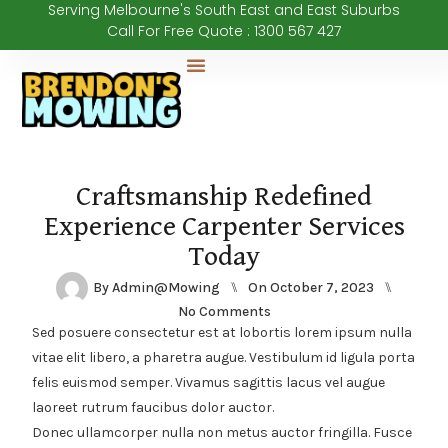
Serving Melbourne's South East and East Suburbs
Call For Free Quote : 1300 567 427
Our Services
Craftsmanship Redefined
Experience Carpenter Services
Today
By
Admin@mowing
⑊
On
October 7, 2023
⑊
No Comments
Sed posuere consectetur est at lobortis lorem ipsum nulla
vitae elit libero, a pharetra augue. Vestibulum id ligula porta
felis euismod semper. Vivamus sagittis lacus vel augue
laoreet rutrum faucibus dolor auctor.
Donec ullamcorper nulla non metus auctor fringilla. Fusce