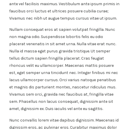
ante vel facilisis maximus. Vestibulum ante ipsum primis in
faucibus orci luctus et ultrices posuere cubilia curae;
Vivamus nec nibh ut augue tempus cursus vitae ut ipsum.
Nullam consequat eros at sapien volutpat fringilla. Nunc
non magna odio. Suspendisse lobortis felis eu odio
placerat venenatis in sit amet urna. Nulla vitae erat nunc.
Nulla id massa eget purus gravida tristique. Ut semper
tellus dictum sapien fringilla placerat. Cras feugiat
rhoncus velit eu ullamcorper. Maecenas mattis posuere
est, eget semper urna tincidunt nec. Integer finibus mi nec
lacus ullamcorper cursus. Orci varius natoque penatibus
et magnis dis parturient montes, nascetur ridiculus mus.
Vivamus sem orci, gravida nec faucibus at, fringilla vitae
sem. Phasellus non lacus consequat, dignissim ante sit
amet, dignissim ex. Duis iaculis vel ante eu sagittis.
Nunc convallis lorem vitae dapibus dignissim. Maecenas id
dignissim eros, ac pulvinar eros. Curabitur maximus dolor